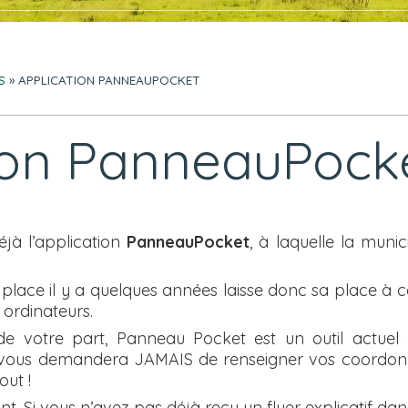
S
» APPLICATION PANNEAUPOCKET
ion PanneauPock
éjà l’application
PanneauPocket
, à laquelle la munic
n place il y a quelques années laisse donc sa place à 
 ordinateurs.
 de votre part, Panneau Pocket est un outil actuel
 ne vous demandera JAMAIS de renseigner vos coordonn
out !
ont. Si vous n’avez pas déjà reçu un flyer explicatif da