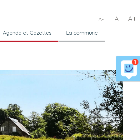
A+
A
A-
Agenda et Gazettes
La commune