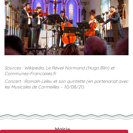
Sources : Wikipedia, Le Réveil Normand (Hugo Blin) et
Communes-Francaises.fr
Concert : Romain Leleu et son quintette (en partenariat avec
les Musicales de Cormeilles – 10/08/21)
Mairie