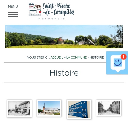
MENU
VOUS ÊTES ICI :
ACCUEIL
»
LA COMMUNE
»
HISTOIRE
Histoire