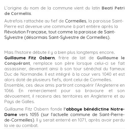
L’origine du nom de la commune vient du latin
Beati Petri
de Cormeliis
.
Autrefois rattachée au fief de
Cormeilles
, la paroisse Saint-
Pierre est devenue une commune à part entière après la
Révolution Française, tout comme la paroisse de Saint-
Sylvestre (désormais Saint-Sylvestre de Cormeilles).
Mais l’histoire débute il y a bien plus longtemps encore
.
Guillaume Fitz Osbern
, frère de lait de
Guillaume le
Conquérant
, remplace son père lorsque celui-ci se fait
assassiner, devenant ainsi à son tour sénéchal du fameux
Duc de Normandie. Il est intégré à la cour vers 1040 et est
alors doté de plusieurs fiefs, dont celui de Cormeilles.
Ensemble, ces deux amis partiront conquérir l’Angleterre en
1066. En remerciement pour sa bravoure et son
dévouement, il recevra des territoires en Angleterre et au
Pays de Galles.
Guillaume Fitz Osbern fonde
l’
abbaye bénédictine Notre-
Dame
vers 1055 (sur l’actuelle commune de Saint-Pierre-
de-Cormeilles)
. Il y serait enterré en 1071, après avoir perdu
la vie au combat.