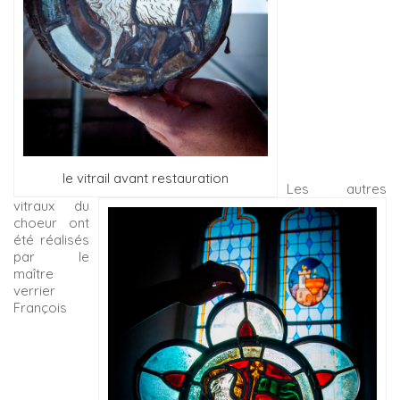
le vitrail avant restauration
Les autres
vitraux du
choeur ont
été réalisés
par le
maître
verrier
François