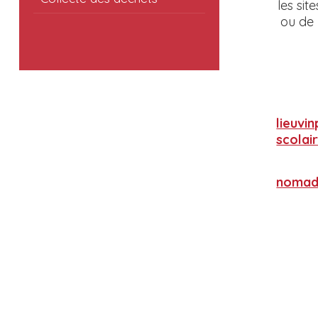
les si
ou de 
lieuvi
scolai
nomad