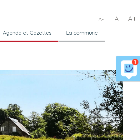
A+
A
A-
Agenda et Gazettes
La commune