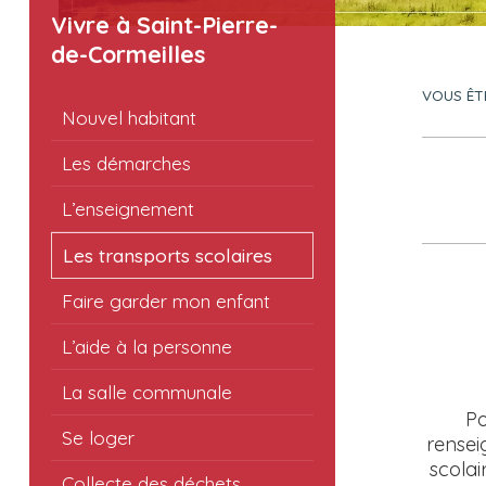
Vivre à Saint-Pierre-
de-Cormeilles
VOUS ÊTE
Nouvel habitant
Les démarches
L’enseignement
Les transports scolaires
Faire garder mon enfant
L’aide à la personne
La salle communale
Po
Se loger
rensei
scola
Collecte des déchets