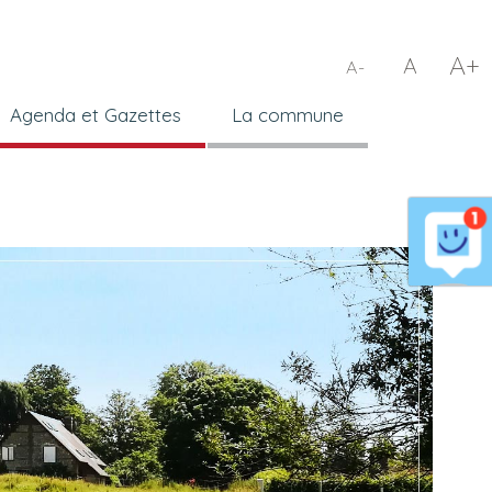
A+
A
A-
Agenda et Gazettes
La commune