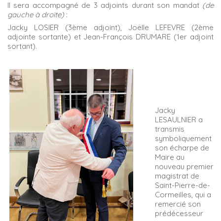
Il sera accompagné de 3 adjoints durant son mandat
(de
gauche à droite)
:
Jacky LOSIER (3ème adjoint), Joëlle LEFEVRE (2ème
adjointe sortante) et Jean-François DRUMARE (1er adjoint
sortant).
Jacky
LESAULNIER a
transmis
symboliquement
son écharpe de
Maire au
nouveau premier
magistrat de
Saint-Pierre-de-
Cormeilles, qui a
remercié son
prédécesseur