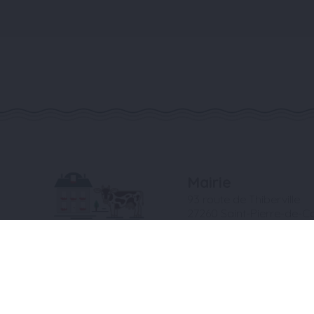
Mairie
93 route de Thiberville
27260 Saint-Pierre-de-Co
Tél. 02 32 57 83 76
Contact