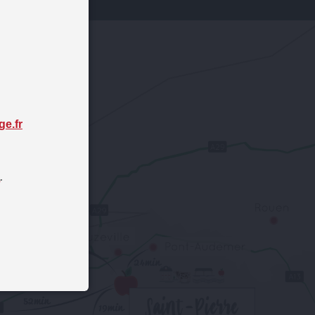
ge.fr
"
.