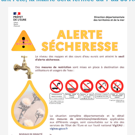
La
35