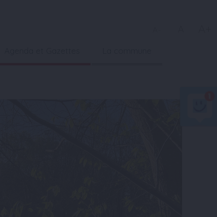
A+
A
A-
Agenda et Gazettes
La commune