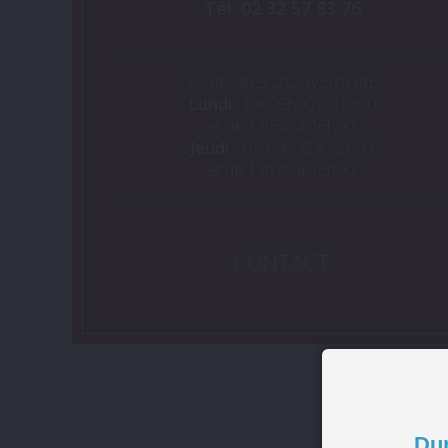
Tél. 02 32 57 83 76
HORAIRES D'OUVERTURE
Lundi :
De 09h00 à 12h00
et de 13h30 à 16h00.
Jeudi :
De 09h00 à 12h00
et de 13h30 à 16h00.
CONTACT
Dur