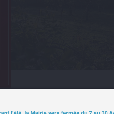
ant l'été, la Mairie sera fermée du 7 au 30 A